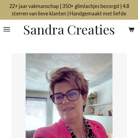
22+ jaar vakmanschap | 350+ glimlachjes bezorgd | 4.8
Ga
sterren van lieve klanten | Handgemaakt met liefde
direct
naar
Sandra Creaties
de
hoofdinhoud