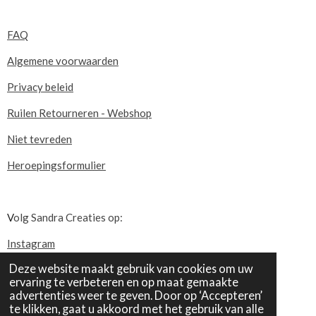
FAQ
Algemene voorwaarden
Privacy beleid
Ruilen Retourneren - Webshop
Niet tevreden
Heroepingsformulier
V
olg Sandra Creaties op:
Instagram
Deze website maakt gebruik van cookies om uw
Pinterest
ervaring te verbeteren en op maat gemaakte
© 2024 - 2026 Sandra Creaties
advertenties weer te geven. Door op ‘Accepteren’
Powered by
JouwWeb
te klikken, gaat u akkoord met het gebruik van alle