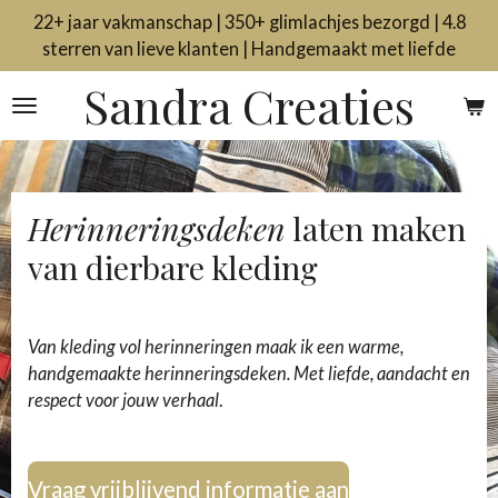
22+ jaar vakmanschap | 350+ glimlachjes bezorgd | 4.8
Ga
sterren van lieve klanten | Handgemaakt met liefde
direct
naar
Sandra Creaties
de
hoofdinhoud
Herinneringsdeken
laten maken
van dierbare kleding
Van kleding vol herinneringen maak ik een warme,
handgemaakte herinneringsdeken. Met liefde, aandacht en
respect voor jouw verhaal
.
Vraag vrijblijvend informatie aan