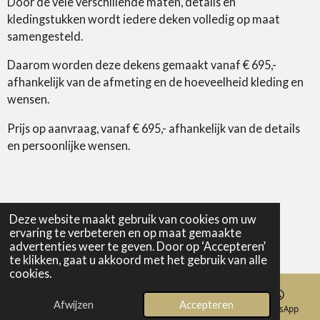
Door de vele verschillende maten, details en
kledingstukken wordt iedere deken volledig op maat
samengesteld.
Daarom worden deze dekens gemaakt vanaf € 695,-
afhankelijk van de afmeting en de hoeveelheid kleding en
wensen.
Prijs op aanvraag, vanaf € 695,- afhankelijk van de details
en persoonlijke wensen.
Deze website maakt gebruik van cookies om uw
ervaring te verbeteren en op maat gemaakte
Extra's
advertenties weer te geven. Door op ‘Accepteren’
te klikken, gaat u akkoord met het gebruik van alle
Wil je een naam, datum of symbool laten borduren?
cookies.
Dat kan vanaf € 9,95 per detail.
Afwijzen
Accepteren
E-mailadres
Telefoonnummer
Kaart
WhatsApp