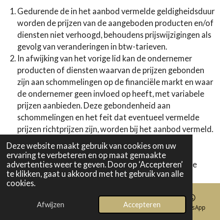
Gedurende de in het aanbod vermelde geldigheidsduur
worden de prijzen van de aangeboden producten en/of
diensten niet verhoogd, behoudens prijswijzigingen als
gevolg van veranderingen in btw-tarieven.
In afwijking van het vorige lid kan de ondernemer
producten of diensten waarvan de prijzen gebonden
zijn aan schommelingen op de financiële markt en waar
de ondernemer geen invloed op heeft, met variabele
prijzen aanbieden. Deze gebondenheid aan
schommelingen en het feit dat eventueel vermelde
prijzen richtprijzen zijn, worden bij het aanbod vermeld.
Prijsverhogingen binnen 3 maanden na de
Deze website maakt gebruik van cookies om uw
totstandkoming van de overeenkomst zijn alleen
ervaring te verbeteren en op maat gemaakte
advertenties weer te geven. Door op ‘Accepteren’
toegestaan indien zij het gevolg zijn van wettelijke
te klikken, gaat u akkoord met het gebruik van alle
regelingen of bepalingen.
cookies.
Prijsverhogingen vanaf 3 maanden na de
totstandkoming van de overeenkomst zijn alleen
Afwijzen
Accepteren
E-mailadres
Telefoonnummer
Kaart
WhatsApp
toegestaan indien de ondernemer dit bedongen heeft