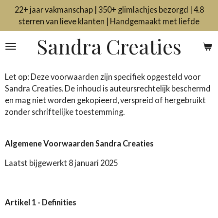
22+ jaar vakmanschap | 350+ glimlachjes bezorgd | 4.8
Ga
sterren van lieve klanten | Handgemaakt met liefde
direct
naar
Sandra Creaties
de
hoofdinhoud
Let op: Deze voorwaarden zijn specifiek opgesteld voor
Sandra Creaties. De inhoud is auteursrechtelijk beschermd
en mag niet worden gekopieerd, verspreid of hergebruikt
zonder schriftelijke toestemming.
Algemene Voorwaarden Sandra Creaties
Laatst bijgewerkt 8 januari 2025
Artikel 1 - Definities