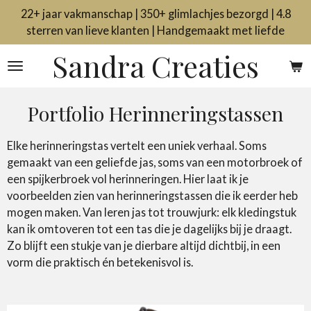
22+ jaar vakmanschap | 350+ glimlachjes bezorgd | 4.8
Ga
sterren van lieve klanten | Handgemaakt met liefde
direct
naar
Sandra Creaties
de
hoofdinhoud
Portfolio Herinneringstassen
Elke herinneringstas vertelt een uniek verhaal. Soms
gemaakt van een geliefde jas, soms van een motorbroek of
een spijkerbroek vol herinneringen. Hier laat ik je
voorbeelden zien van herinneringstassen die ik eerder heb
mogen maken. Van leren jas tot trouwjurk: elk kledingstuk
kan ik omtoveren tot een tas die je dagelijks bij je draagt.
Zo blijft een stukje van je dierbare altijd dichtbij, in een
vorm die praktisch én betekenisvol is.