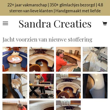
22+ jaar vakmanschap | 350+ glimlachjes bezorgd | 4.8
Ga
sterren van lieve klanten | Handgemaakt met liefde
direct
naar
Sandra Creaties
de
hoofdinhoud
Jacht voorzien van nieuwe stoffering