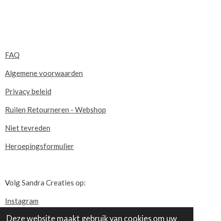
FAQ
Algemene voorwaarden
Privacy beleid
Ruilen Retourneren - Webshop
Niet tevreden
Heroepingsformulier
V
olg Sandra Creaties op:
Instagram
Deze website maakt gebruik van cookies om uw
Pinterest