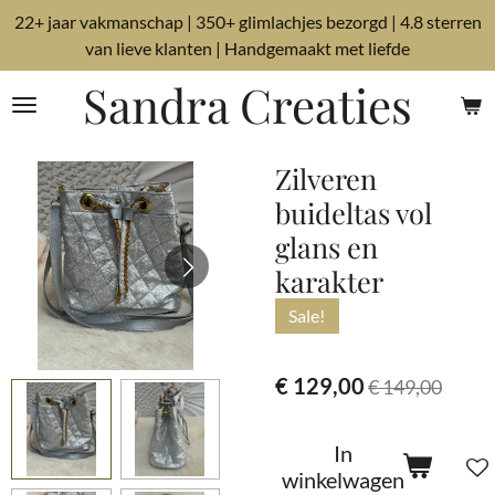
22+ jaar vakmanschap | 350+ glimlachjes bezorgd | 4.8 sterren
Ga
van lieve klanten | Handgemaakt met liefde
direct
naar
Sandra Creaties
de
hoofdinhoud
Zilveren
buideltas vol
glans en
karakter
Sale!
€ 129,00
€ 149,00
In
winkelwagen