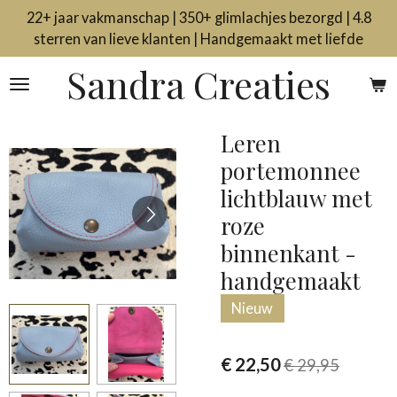
22+ jaar vakmanschap | 350+ glimlachjes bezorgd | 4.8
Ga
sterren van lieve klanten | Handgemaakt met liefde
direct
naar
Sandra Creaties
de
hoofdinhoud
Leren
portemonnee
lichtblauw met
roze
binnenkant -
handgemaakt
Nieuw
€ 22,50
€ 29,95