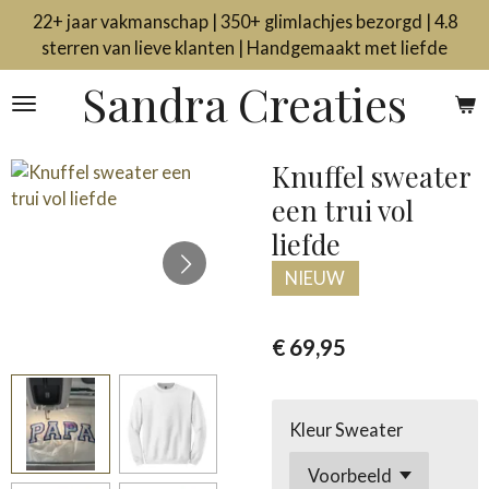
22+ jaar vakmanschap | 350+ glimlachjes bezorgd | 4.8
Ga
sterren van lieve klanten | Handgemaakt met liefde
direct
naar
Sandra Creaties
de
hoofdinhoud
Knuffel sweater
een trui vol
liefde
NIEUW
€ 69,95
Kleur Sweater