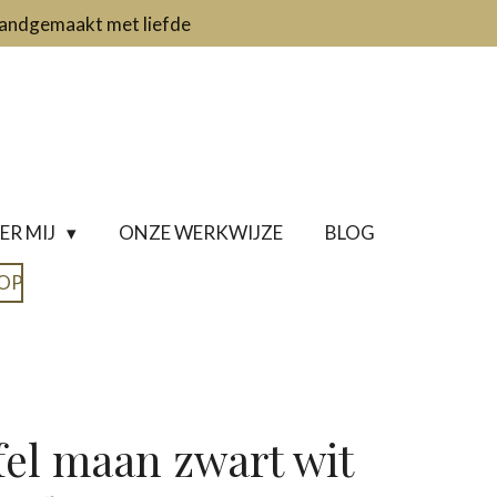
 Handgemaakt met liefde
ER MIJ
ONZE WERKWIJZE
BLOG
OP
el maan zwart wit