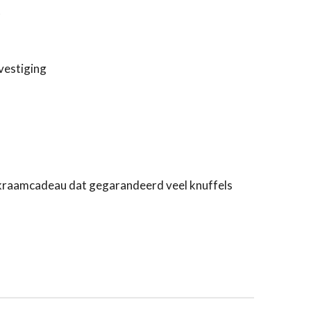
t
vestiging
h kraamcadeau dat gegarandeerd veel knuffels