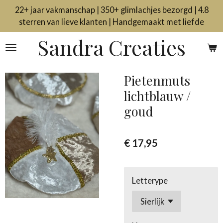
22+ jaar vakmanschap | 350+ glimlachjes bezorgd | 4.8
Ga
sterren van lieve klanten | Handgemaakt met liefde
direct
naar
Sandra Creaties
de
hoofdinhoud
Pietenmuts
lichtblauw /
goud
€ 17,95
Letterype