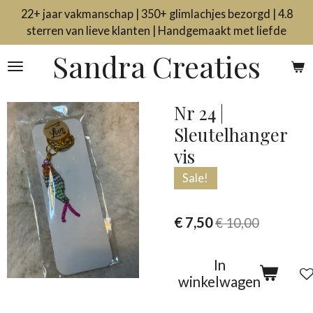
22+ jaar vakmanschap | 350+ glimlachjes bezorgd | 4.8
Ga
sterren van lieve klanten | Handgemaakt met liefde
direct
naar
Sandra Creaties
de
hoofdinhoud
Nr 24 |
Sleutelhanger
vis
Sale!
€ 7,50
€ 10,00
In
winkelwagen