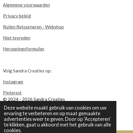
Algemene voorwaarden
Privacy beleid
Ruilen Retourneren - Webshop
Niet tevreden
Heroepingsformulier
V
olg Sandra Creaties op:
Instagram
Pinterest
© 2024 - 2026 Sandra Creaties
Powered by
JouwWeb
Deze website maakt gebruik van cookies om uw
ervaring te verbeteren en op maat gemaakte
advertenties weer te geven. Door op ‘Accepteren’
te klikken, gaat u akkoord met het gebruik van alle
cookies.